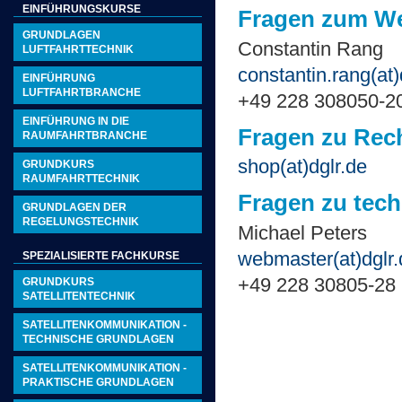
EINFÜHRUNGSKURSE
Fragen zum W
GRUNDLAGEN
Constantin Rang
LUFTFAHRTTECHNIK
constantin.rang
(at)
EINFÜHRUNG
LUFTFAHRTBRANCHE
+49 228 308050-2
EINFÜHRUNG IN DIE
Fragen zu Rec
RAUMFAHRTBRANCHE
shop
(at)
dglr.de
GRUNDKURS
RAUMFAHRTTECHNIK
Fragen zu tec
GRUNDLAGEN DER
REGELUNGSTECHNIK
Michael Peters
webmaster
(at)
dglr
SPEZIALISIERTE FACHKURSE
+49 228 30805-28
GRUNDKURS
SATELLITENTECHNIK
SATELLITENKOMMUNIKATION -
TECHNISCHE GRUNDLAGEN
SATELLITENKOMMUNIKATION -
PRAKTISCHE GRUNDLAGEN