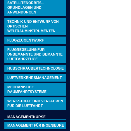
SATELLITENORBITS -
GRUNDLAGEN UND
ANWENDUNGEN
TECHNIK UND ENTWURF VON
OPTISCHEN
WELTRAUMINSTRUMENTEN
FLUGZEUGENTWURF
FLUGREGELUNG FÜR
UNBEMANNTE UND BEMANNTE
LUFTFAHRZEUGE
HUBSCHRAUBERTECHNOLOGIE
LUFTVERKEHRSMANAGEMENT
MECHANISCHE
RAUMFAHRTSYSTEME
WERKSTOFFE UND VERFAHREN
FÜR DIE LUFTFAHRT
MANAGEMENTKURSE
MANAGEMENT FÜR INGENIEURE