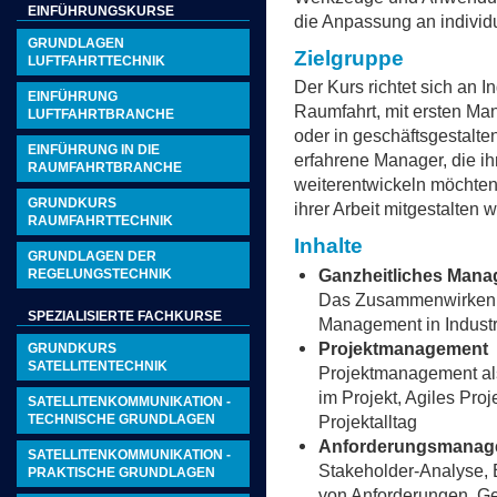
EINFÜHRUNGSKURSE
die Anpassung an individu
GRUNDLAGEN
Zielgruppe
LUFTFAHRTTECHNIK
Der Kurs richtet sich an I
EINFÜHRUNG
Raumfahrt, mit ersten Ma
LUFTFAHRTBRANCHE
oder in geschäftsgestalt
EINFÜHRUNG IN DIE
erfahrene Manager, die ih
RAUMFAHRTBRANCHE
weiterentwickeln möchte
GRUNDKURS
ihrer Arbeit mitgestalten w
RAUMFAHRTTECHNIK
Inhalte
GRUNDLAGEN DER
Ganzheitliches Man
REGELUNGSTECHNIK
Das Zusammenwirken 
SPEZIALISIERTE FACHKURSE
Management in Industr
Projektmanagement
GRUNDKURS
SATELLITENTECHNIK
Projektmanagement als
im Projekt, Agiles Pr
SATELLITENKOMMUNIKATION -
Projektalltag
TECHNISCHE GRUNDLAGEN
Anforderungsmanage
SATELLITENKOMMUNIKATION -
Stakeholder-Analyse, E
PRAKTISCHE GRUNDLAGEN
von Anforderungen, Ge