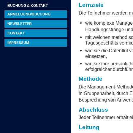
Lernziele
BUCHUNG & KONTAKT
Die Teilnehmer werden mi
ANMELDUNG/BUCHUNG
wie komplexe Managem
NEWSLETTER
Handlungsstränge und
KONTAKT
mit welchen methodis
Tagesgeschäfts vermie
IMPRESSUM
wie sie die Datenflut 
einsetzen,
wie sie ihre persönli
erfolgreicher durchfüh
Methode
Die Management-Methoden
in Gruppenarbeit, durch 
Besprechung von Anwendun
Abschluss
Jeder Teilnehmer erhält ei
Leitung