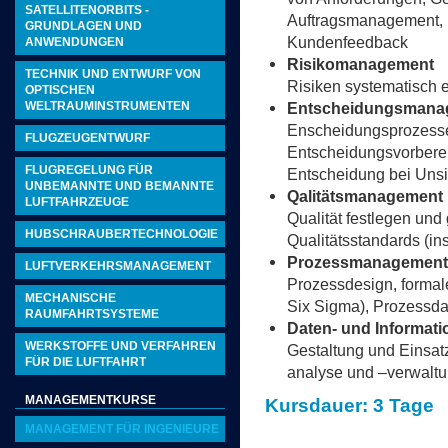
SATELLITENORBITS -
Auftragsmanagement, 
GRUNDLAGEN UND
Kundenfeedback
ANWENDUNGEN
Risikomanagement
TECHNIK UND ENTWURF VON
Risiken systematisch 
OPTISCHEN
Entscheidungsmana
WELTRAUMINSTRUMENTEN
Enscheidungsprozesse
FLUGZEUGENTWURF
Entscheidungsvorbere
FLUGREGELUNG FÜR
Entscheidung bei Unsi
UNBEMANNTE UND BEMANNTE
Qalitätsmanagement
LUFTFAHRZEUGE
Qualität festlegen un
HUBSCHRAUBERTECHNOLOGIE
Qualitätsstandards (i
Prozessmanagement
LUFTVERKEHRSMANAGEMENT
Prozessdesign, formal
MECHANISCHE
Six Sigma), Prozessda
RAUMFAHRTSYSTEME
Daten- und Informa
WERKSTOFFE UND VERFAHREN
Gestaltung und Einsat
FÜR DIE LUFTFAHRT
analyse und –verwaltu
MANAGEMENTKURSE
Kursdauer: 3 Tage
MANAGEMENT FÜR INGENIEURE