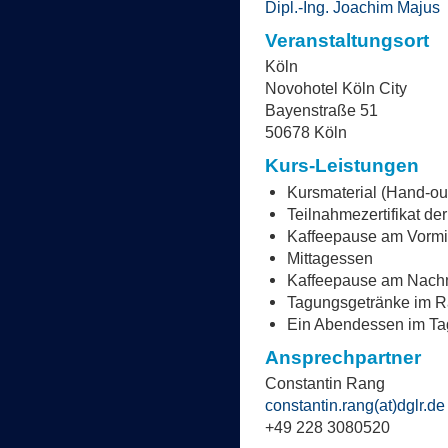
Dipl.-Ing. Joachim Majus
Veranstaltungsort
Köln
Novohotel Köln City
Bayenstraße 51
50678 Köln
Kurs-Leistungen
Kursmaterial (Hand-ou
Teilnahmezertifikat d
Kaffeepause am Vormi
Mittagessen
Kaffeepause am Nachm
Tagungsgetränke im 
Ein Abendessen im Ta
Ansprechpartner
Constantin Rang
constantin.rang
(at)
dglr.de
+49 228 3080520